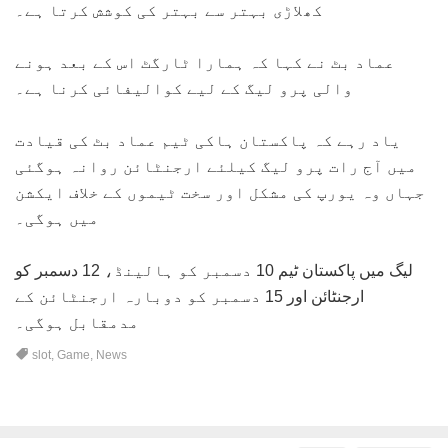
کھلاڑی بہتر سے بہتر کی کوشش کرتا ہے۔
عماد بٹ نے کہا کہ ہمارا ٹارگٹ اس کے بعد ہونے
والی پرو لیگ کے لیے کوالیفائی کرنا ہے۔
یاد رہے کہ پاکستان ہاکی ٹیم عماد بٹ کی قیادت
میں آج رات پرو لیگ کیلئے ارجنٹائن روانہ ہوگئی
جہاں وہ یورپ کی مشکل اور سخت ٹیموں کے خلاف ایکشن
میں ہوگی۔
لیگ میں پاکستان ٹیم 10 دسمبر کو ہالینڈ، 12 دسمبر کو
ارجنٹائن اور 15 دسمبر کو دوبارہ ارجنٹائن کے
مدمقابل ہوگی۔
slot
,
Game
,
News