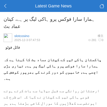
Latest Game News
ہمارا سارا فوکس پرو ہاکی لیگ پر ہے، کپتان
عماد بٹ
slotcosino
楼主
2025-12-3 07:47:53
281
0
فائل فوٹو
پاکستان ہاکی ٹیم کے کپتان عماد بٹ کا کہنا ہے کہ
ہمارا سارا فوکس پرو ہاکی لیگ پر ہے، تیاری بڑی
اچھی ہے، خامیوں کو دور کرنے کی بھرپور کوشش کی
ہے۔
ارجنٹائن روانگی سے قبل میڈیا سے بات کرتے ہوئے
قومی ہاکی ٹیم کے کپتان نے کہا کہ اس طرح کے
ایونٹس سے کھلاڑیوں کا مورال کافی بڑھتا ہے، ہر