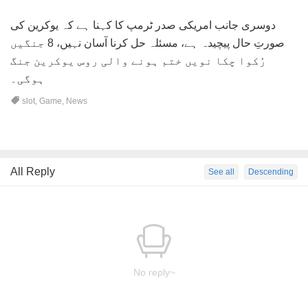
دوسری جانب امریکی صدر ٹرمپ کا کہنا ہے کہ یوکرین کی
صورتِ حال پیچیدہ ہے، مسئلہ حل کرنا آسان نہیں، 8 جنگیں
رُکوا چکا نویں ختم ہونے والی روس یوکرین جنگ
ہوگی۔
slot
,
Game
,
News
All Reply
See all
Descending
No reply~