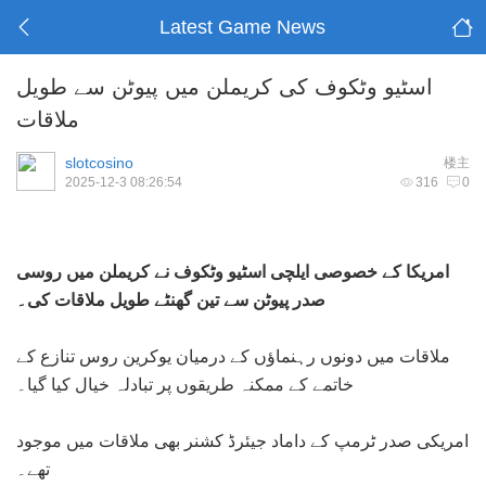
Latest Game News
اسٹیو وٹکوف کی کریملن میں پیوٹن سے طویل
ملاقات
slotcosino
楼主
2025-12-3 08:26:54
316
0
امریکا کے خصوصی ایلچی اسٹیو وٹکوف نے کریملن میں روسی
صدر پیوٹن سے تین گھنٹے طویل ملاقات کی۔
ملاقات میں دونوں رہنماؤں کے درمیان یوکرین روس تنازع کے
خاتمے کے ممکنہ طریقوں پر تبادلہ خیال کیا گیا۔
امریکی صدر ٹرمپ کے داماد جیئرڈ کشنر بھی ملاقات میں موجود
تھے۔