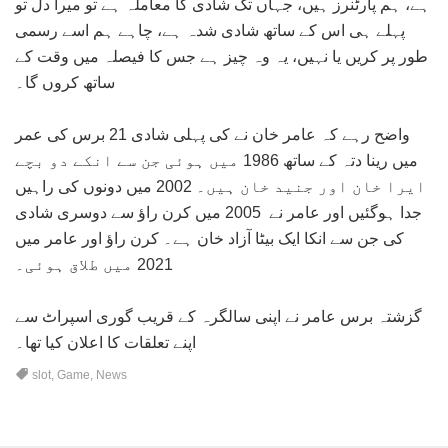
ہے، ہم پارٹنرز ہیں، جہاں تک شادی کا معاملہ ہے تو میرا دل تو
پہلے ہی اس کے ساتھ شادی شدہ ہے، چاہے ہم اسے رسمی
طور پر کریں یا نہیں، یہ وہ چیز ہے جس کا فیصلہ میں وقت کے
ساتھ کروں گا۔
واضح رہے کہ عامر خان نے کی پہلی شادی 21 برس کی عمر
میں رینا دتہ کے ساتھ 1986 میں ہوئی جن سے انکے دو بچے
ایرا خان اور جنید خان ہیں۔ 2002 میں دونوں کی راہیں
جدا ہوگئیں اور عامر نے 2005 میں کرن راؤ سے دوسری شادی
کی جن سے انکا ایک بیٹا آزاد خان ہے۔ کرن راؤ اور عامر میں
2021 میں طلاق ہوئی۔
گزشتہ برس عامر نے اپنی سالگرہ کے قریب گوری اسپراٹ سے
اپنے تعلقات کا اعلان کیا تھا۔
slot
,
Game
,
News