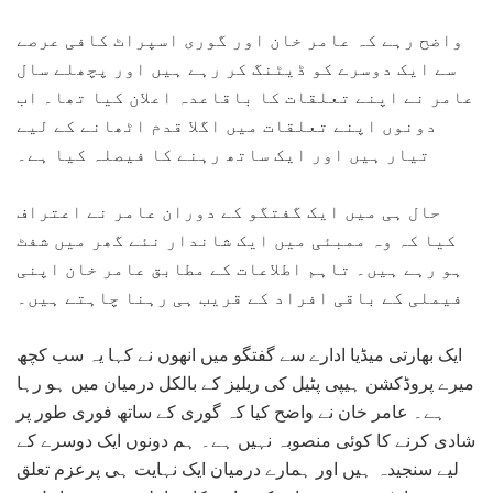
واضح رہے کہ عامر خان اور گوری اسپراٹ کافی عرصے
سے ایک دوسرے کو ڈیٹنگ کر رہے ہیں اور پچھلے سال
عامر نے اپنے تعلقات کا باقاعدہ اعلان کیا تھا۔ اب
دونوں اپنے تعلقات میں اگلا قدم اٹھانے کے لیے
تیار ہیں اور ایک ساتھ رہنے کا فیصلہ کیا ہے۔
حال ہی میں ایک گفتگو کے دوران عامر نے اعتراف
کیا کہ وہ ممبئی میں ایک شاندار نئے گھر میں شفٹ
ہو رہے ہیں۔ تاہم اطلاعات کے مطابق عامر خان اپنی
فیملی کے باقی افراد کے قریب ہی رہنا چاہتے ہیں۔
ایک بھارتی میڈیا ادارے سے گفتگو میں انھوں نے کہا یہ سب کچھ
میرے پروڈکشن ہیپی پٹیل کی ریلیز کے بالکل درمیان میں ہو رہا
ہے۔ عامر خان نے واضح کیا کہ گوری کے ساتھ فوری طور پر
شادی کرنے کا کوئی منصوبہ نہیں ہے۔ ہم دونوں ایک دوسرے کے
لیے سنجیدہ ہیں اور ہمارے درمیان ایک نہایت ہی پرعزم تعلق