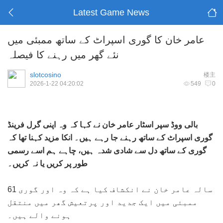
Latest Game News
عامر خان کا گوری اسپراٹ کے ساتھ ممبئی میں
نئے گھر میں رہنے کا فیصلہ
slotcosino
楼主
2026-1-22 04:20:02
549
0
بالی ووڈ سپر اسٹار عامر خان نے کہا کہ وہ اپنی گرل فرینڈ
گوری اسپراٹ کے ساتھ رہنے جا رہے ہیں۔ انکا مزید کہنا تھا کہ
گوری کے ساتھ دل سے شادی شدہ ہیں، چاہے ہم اسے رسمی
طور پر کریں یا نہ کریں۔
61 سالہ عامر خان نے انکشاف کیا ہے کہ وہ اور گوری
ممبئی میں ایک جدید اور پرتعیش گھر میں منتقل
ہونے والے ہیں۔