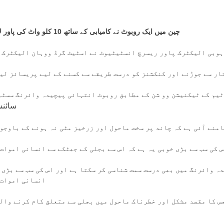
چین میں ایک روبوٹ نے کامیابی کے ساتھ 10 کلو واٹ کی پاور لائن کی مرمت کر کے نئی مثال قائم کر دی۔
وبی الیکٹرک پاور ریسرچ انسٹیٹیوٹ نے اسٹیٹ گرڈ ووہان الیکٹرک پ
تار سے جوڑنے اور کنکشنز کو درست طریقے سے کسنے کے لیے پریسائز ل
سائنس
س کی سب سے بڑی خوبی یہ ہے کہ اس سے بجلی کے جھٹکے سے انسانی اموات
ہ وائرنگ میں بھی درست سمت شناسی کر سکتا ہے اور اس کی سب سے بڑی خ
انسانی اموات 
س کا مقصد مشکل اور خطرناک ماحول میں بجلی سے متعلق کام کرنے وال