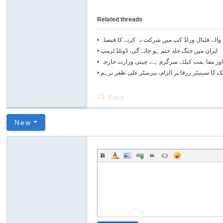
Related threads
ے والے فٹبال ورلڈ کپ میں شرکت نہ کرنے کا فیصلہ
•
ایران میں جنگ جلد ختم ہو جائے گی، ڈونلڈ ٹرمپ
•
اور مفاہمت کیلئے سرگرم ہے، چینی وزارت خارجہ
•
 کا سینیٹر زرقا پر الزام، بیرسٹر علی ظفر برہم
•
Reply
New