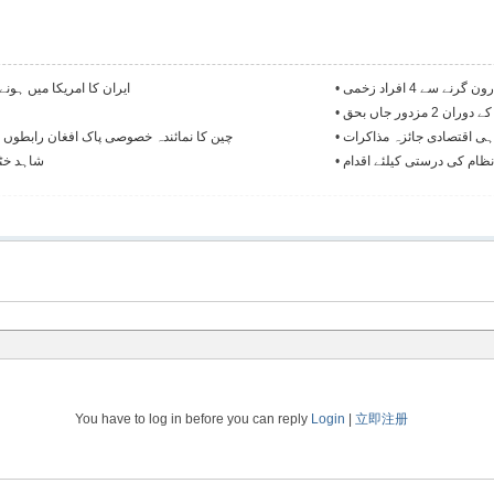
•
ایران کا امریکا میں ہون
زدور جاں بحق
•
ہی اقتصادی جائزہ مذاکرات
•
چین کا نمائندہ خصوصی پاک افغان رابطوں 
نظام کی درستی کیلئے اقدام
•
شاہد خٹک
You have to log in before you can reply
Login
|
立即注册