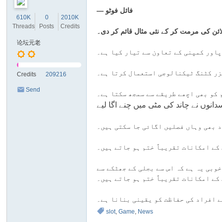
Sl
— فائل فوٹو
610K
0
2010K
ot
Threads
Posts
Credits
M
论坛元老
ac
اور کمپنی کے تعاون سے تیار کیا ہے۔
hi
یزر کٹنگ ٹیکنالوجی استعمال کرتا ہے۔
Credits
209216
ne
Send
s
PM
دانوں نے چاند کی مٹی میں چنے اگا لیے
 کے امکانات تقریباً ختم ہو جاتے ہیں۔
وبی یہ ہے کہ اس سے بجلی کے جھٹکے سے
کے امکانات تقریباً ختم ہو جاتے ہیں۔
ے افراد کی حفاظت کو یقینی بنانا ہے۔
slot
,
Game
,
News