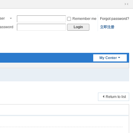
N
ar
ser
Remember me
Forgot password?
ro
ame
w
assword
立即注册
Login
sc
re
en
My Center
Return to list