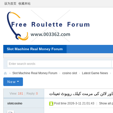
设为首页
收藏本站
Slot Machine Real Money Forum
»
Slot Machine Real Money Forum
›
cosino slot
›
Latest Game News
›
Pa
New
ki
View:
181
|
Reply:
0
st
an
slotcosino
Post time 2026-3-11 21:01:43
|
Show all 
i