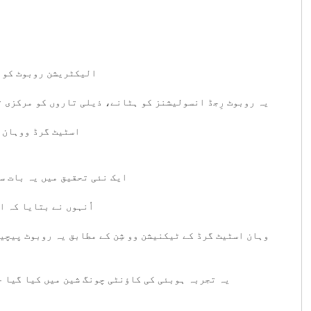
الیکٹریشن روبوٹ کو ہ
یہ روبوٹ رِجڈ انسولیشنز کو ہٹانے، ذیلی تاروں کو مرکزی 
اسٹیٹ گرڈ ووہان ٹیم کے ٹیکنیشن وو شن کے مطابق روبوٹ انتہائی پیچیدہ وائرنگ سسٹم کو بھی اچھے طریقے سے سمجھ سکتا ہے۔
ایک نئی تحقیق میں یہ بات سامنے آئی ہے کہ چاند پر سخت ماحول اور زرخیز مٹی نہ ہونے کے باوجود بھی وہاں فصلیں اگائی جا سکتی ہیں۔
اُنہوں نے بتایا کہ ا
وہان اسٹیٹ گرڈ کے ٹیکنیشن وو شِن کے مطابق یہ روبوٹ پیچید
یہ تجربہ ہوبئی کی کاؤنٹی چونگ شین میں کیا گیا ج