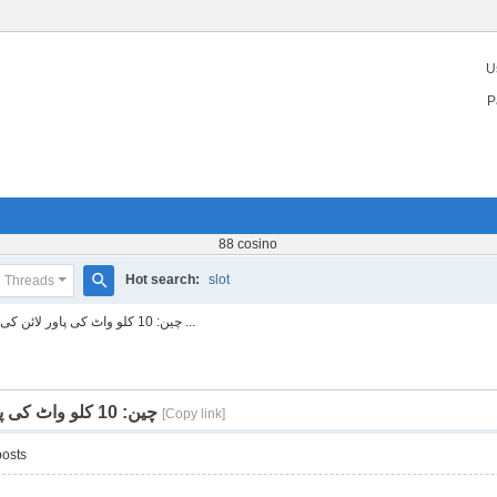
U
n
P
88 cosino
Hot search:
slot
Threads
S
چین: 10 کلو واٹ کی پاور لائن کی ...
e
a
r
چین: 10 کلو واٹ کی پاور لائن کی مرمت کیلئے روبوٹ تعینات
[Copy link]
c
posts
h