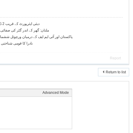
دبئی ایئرپورٹ کے قریب 2 ڈرون گرنے سے 4 افراد زخمی
ملتان: گھر کے اندر گٹر کی صفائی کے دوران 2 م
پاکستان اور آئی ایم ایف کے درمیان ورچوئل ششما
نادرا کا قومی شناختی 
Report
Return to list
Advanced Mode