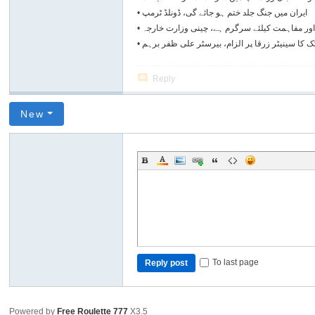
ایران میں جنگ جلد ختم ہو جائے گی، ڈونلڈ ٹرمپ
•
اور مفاہمت کیلئے سرگرم ہے، چینی وزارت خارجہ
•
 کا سینیٹر زرقا پر الزام، بیرسٹر علی ظفر برہم
•
Reply
New
To last page
Reply post
Powered by
Free Roulette 777
X3.5