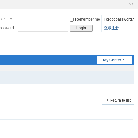
N
ar
ser
Remember me
Forgot password?
ro
ame
w
assword
立即注册
Login
sc
re
en
My Center
Return to list