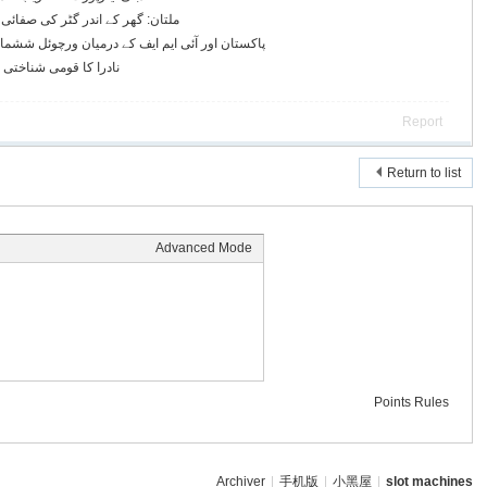
ملتان: گھر کے اندر گٹر کی صفائی کے دوران 2 م
پاکستان اور آئی ایم ایف کے درمیان ورچوئل ششما
نادرا کا قومی شناختی 
Report
Return to list
Advanced Mode
Points Rules
Archiver
|
手机版
|
小黑屋
|
slot machines