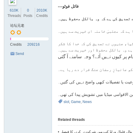
Sl
---فائل فوٹو
610K
0
2010K
ot
Threads
Posts
Credits
 تصدیق کی ہے کہ وہ بالکل محفوظ ہیں۔
M
论坛元老
ac
ہے کہ مجتبیٰ خامنہ ای خیریت سے ہیں۔
hi
یا، جنہوں نے تصدیق کی کہ خدا کا شکر
Credits
209216
ne
ہیں۔
Send
م پر کیوں نہیں آئے؟ وجہ سامنے آ گئی
s
PM
وعیت یا تفصیلات کبھی واضح نہیں کی گئیں۔
 الاقوامی میڈیا میں تشویش پیدا کی تھی۔
slot
,
Game
,
News
Related threads
ے والے فٹبال ورلڈ کپ میں شرکت نہ کرنے کا فیصلہ
•