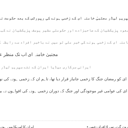
ریم لیڈر مجتبیٰ خامنہ ای کے زخمی ہونے کی رپورٹس کے بعد حکومت نے
عود پزیکشیان کے صاحبزادے اور حکومتی مشیر یوسف پزیکشیان نے کہا 
منہ ای کے زخمی ہونے کی خبر ملی تو میں نے باخبر افراد سے رابطہ ک
ہے وہ بالکل محفوظ اور خیریت سے 
مجتبیٰ خامنہ ای اب تک منظر عا
ایرانی سرکاری میڈیا ایران کے نئے سپریم لیڈر کو جانبازِ رمضان جنگ قرار دے رہا ہے۔
 ای کو رمضان جنگ کا زخمی جانباز قرار دیا تھا، تاہم ان کے زخمی ہونے کی ن
 ای کی عوامی غیر موجودگی اور جنگ کے دوران زخمی ہونے کی افواہوں نے بین
•
ایران کا امریکا میں ہون