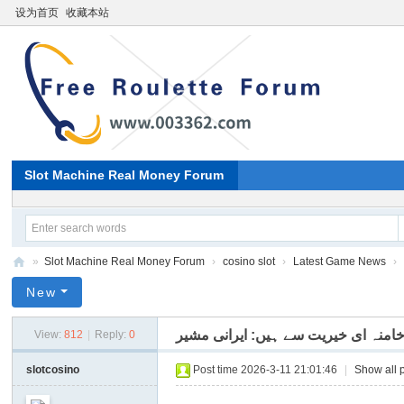
设为首页
收藏本站
Slot Machine Real Money Forum
»
Slot Machine Real Money Forum
›
cosino slot
›
Latest Game News
›
Pa
New
ki
 خامنہ ای خیریت سے ہیں: ایرانی مشیر
View:
812
|
Reply:
0
st
an
slotcosino
Post time 2026-3-11 21:01:46
|
Show all 
i