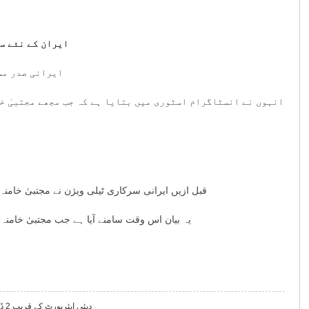
ایران کے نئے سپ
ایرانی صدر مس
انہوں نے انسٹاگرام اسٹوری میں بتایا ہے کہ جب مجھے مجتبیٰ خا
قبل ازیں ایرانی سرکاری ٹیلی ویژن نے مجتبیٰ خامنہ
یہ بیان اس وقت سامنے آیا ہے جب مجتبیٰ خامنہ
دبئی ایئرپورٹ کے قریب 2 ڈرون گرنے سے 4 افراد زخمی