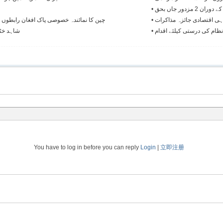
زدور جاں بحق
•
ہی اقتصادی جائزہ مذاکرات
•
چین کا نمائندہ خصوصی پاک افغان رابطوں 
نظام کی درستی کیلئے اقدام
•
شاہد خٹک
You have to log in before you can reply
Login
|
立即注册