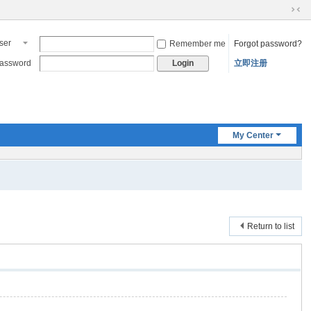
N
ar
ser
Remember me
Forgot password?
ro
ame
w
assword
立即注册
Login
sc
re
en
My Center
Return to list