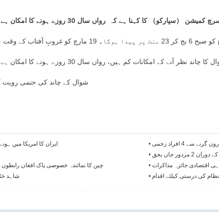
نا ہے کہ رواں سال 30 روزے ہونے کا امکان ہے، عیدالفطر21 مارچ کو ہونے کی توقع ہے۔
شوال کے چاند کی حتمی رویت کا
•
ایران کا امریکا میں ہون
زدور جاں بحق
•
ہی اقتصادی جائزہ مذاکرات
•
چین کا نمائندہ خصوصی پاک افغان رابطوں 
نظام کی درستی کیلئے اقدام
•
شاہد خٹک