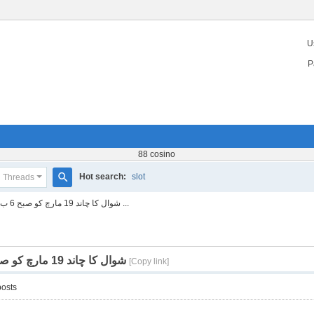
U
n
P
88 cosino
Hot search:
slot
Threads
S
شوال کا چاند 19 مارچ کو صبح 6 ب ...
e
a
r
شوال کا چاند 19 مارچ کو صبح 6 بج کر 23 منٹ پرپیدا ہوگا، سپارکو
[Copy link]
c
posts
h