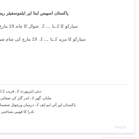
پاکستان اسپیس اینڈ اپر ایٹموسفیئر ریسرچ کمیشن （سپارکو） کا کہ
سپارکو کا کہنا ہے کہ شوال کا چاند 19 مارچ کو صبح 6 بج کر 23 منٹ پر پیدا ہوگا، 19 مارچ کو غروبِ آفتاب کے وقت چاند کی عمر تقریباً 12 گھنٹے 41 منٹ ہوگی۔
سپارکو کا مزید کہنا ہے کہ 19 مارچ کی شام شوال کا چاند نظر آنے کے امکانات کم ہیں، رواں سال 30 روزے ہونے کا امکان ہے، عیدالفطر21 مارچ کو ہونے کی توقع ہے۔
دبئی ایئرپورٹ کے قریب 2 ڈرون گرنے سے 4 افراد زخمی
ملتان: گھر کے اندر گٹر کی صفائی کے دوران 2 م
پاکستان اور آئی ایم ایف کے درمیان ورچوئل ششما
نادرا کا قومی شناختی 
Report