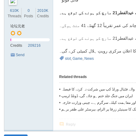
فائل فوٹو
Sl
610K
0
2010K
ot
Threads
Posts
Credits
M
论坛元老
ac
hi
Credits
209216
ne
 اعلان مرکزی رویتِ ہلال کمیٹی کرے گی۔
Send
s
slot
,
Game
,
News
PM
Related threads
ے والے فٹبال ورلڈ کپ میں شرکت نہ کرنے کا فیصلہ
•
ایران میں جنگ جلد ختم ہو جائے گی، ڈونلڈ ٹرمپ
•
اور مفاہمت کیلئے سرگرم ہے، چینی وزارت خارجہ
•
 کا سینیٹر زرقا پر الزام، بیرسٹر علی ظفر برہم
•
Reply