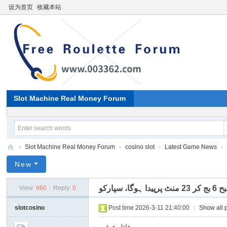
设为首页
收藏本站
Slot Machine Real Money Forum
»
Slot Machine Real Money Forum
›
cosino slot
›
Latest Game News
›
Pa
New
ki
View:
660
|
Reply:
0
st
an
slotcosino
Post time 2026-3-11 21:40:00
|
Show all 
i